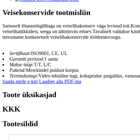
Veisekonservide tootmisliin
Sarnaselt lõunasöögilihaga on veiselihakonserv väga levinud toit.Kons
veiselihatükkidest, seega on täitmisviis erinev.Tavaliselt valitakse k
tutvustame konkreetselt veiselihakonservide töötlemisvoogu.
Sertifikaat:
ISO9001, CE, UL
Garantii periood:
1 aasta
Makse tüüp:
T/T, L/C
Pakend:
Merekindel puidust korpus
Teenindustugi:
Video tehniline tugi, kohapealne paigaldus, varuos
Saada meile e-kiri
Laadige alla PDF-ina
Toote üksikasjad
KKK
Tootesildid