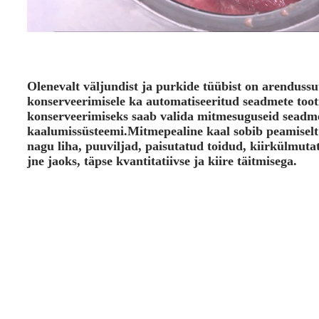
Olenevalt väljundist ja purkide tüübist on arendussu
konserveerimisele ka automatiseeritud seadmete toot
konserveerimiseks saab valida mitmesuguseid seadm
kaalumissüsteemi.Mitmepealine kaal sobib peamiselt 
nagu liha, puuviljad, paisutatud toidud, kiirkülmut
jne jaoks, täpse kvantitatiivse ja kiire täitmisega.