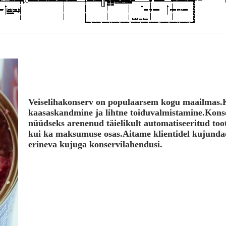
Veiselihakonserv on populaarsem kogu maailmas.Ki
kaasaskandmine ja lihtne toiduvalmistamine.Konser
nüüdseks arenenud täielikult automatiseeritud toot
kui ka maksumuse osas.Aitame klientidel kujundad
erineva kujuga konservilahendusi.