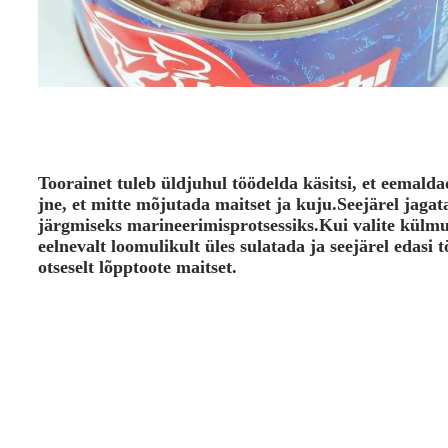
Toorainet tuleb üldjuhul töödelda käsitsi, et eemalda
jne, et mitte mõjutada maitset ja kuju.Seejärel jagat
järgmiseks marineerimisprotsessiks.Kui valite külmut
eelnevalt loomulikult üles sulatada ja seejärel edasi
otseselt lõpptoote maitset.