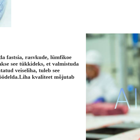
da fastsia, rasvkude, lümfikoe
akse see tükkideks, et valmistuda
atud veiseliha, tuleb see
 töödelda.Liha kvaliteet mõjutab