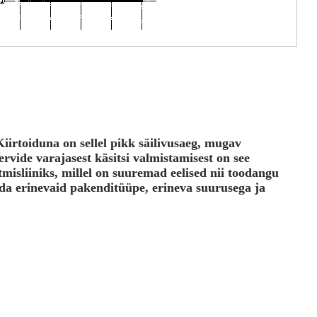
irtoiduna on sellel pikk säilivusaeg, mugav
vide varajasest käsitsi valmistamisest on see
misliiniks, millel on suuremad eelised nii toodangu
a erinevaid pakenditüüpe, erineva suurusega ja