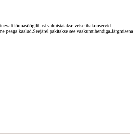
inevalt lõunasöögilihast valmistatakse veiselihakonservid
s mitme peaga kaalud.Seejärel pakitakse see vaakumtihendiga.Järgmisena