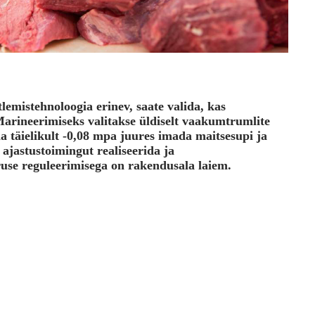
lemistehnoloogia erinev, saate valida, kas
Marineerimiseks valitakse üldiselt vaakumtrumlite
ha täielikult -0,08 mpa juures imada maitsesupi ja
jastustoimingut realiseerida ja
use reguleerimisega on rakendusala laiem.