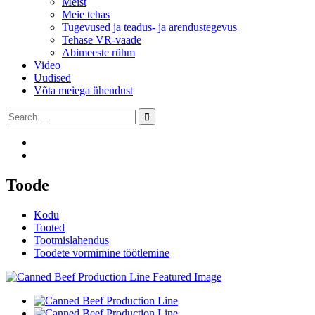
Meist
Meie tehas
Tugevused ja teadus- ja arendustegevus
Tehase VR-vaade
Abimeeste rühm
Video
Uudised
Võta meiega ühendust
Toode
Kodu
Tooted
Tootmislahendus
Toodete vormimine töötlemine