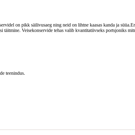
ervidel on pikk säilivusaeg ning neid on lihtne kaasas kanda ja süüa.Er
äsitsi täitmine. Veisekonservide tehas valib kvantitatiivseks portsjonik
ade teenindus.