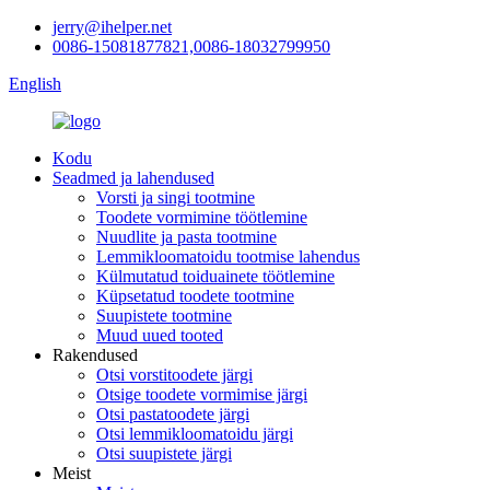
jerry@ihelper.net
0086-15081877821,0086-18032799950
English
Kodu
Seadmed ja lahendused
Vorsti ja singi tootmine
Toodete vormimine töötlemine
Nuudlite ja pasta tootmine
Lemmikloomatoidu tootmise lahendus
Külmutatud toiduainete töötlemine
Küpsetatud toodete tootmine
Suupistete tootmine
Muud uued tooted
Rakendused
Otsi vorstitoodete järgi
Otsige toodete vormimise järgi
Otsi pastatoodete järgi
Otsi lemmikloomatoidu järgi
Otsi suupistete järgi
Meist