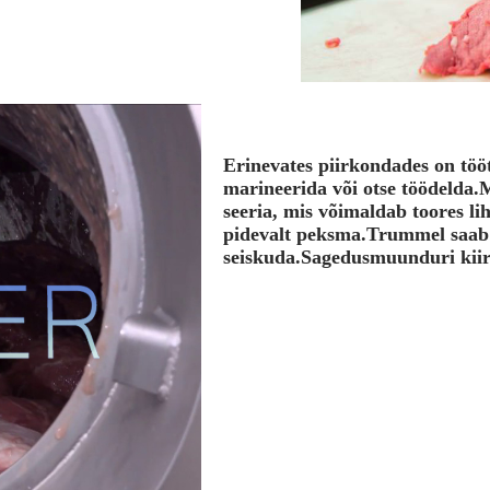
Erinevates piirkondades on tööt
marineerida või otse töödelda.
seeria, mis võimaldab toores li
pidevalt peksma.Trummel saab a
seiskuda.Sagedusmuunduri kiir