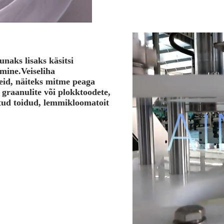
unaks lisaks käsitsi
mine.Veiseliha
eid, näiteks mitme peaga
graanulite või plokktoodete,
atud toidud, lemmikloomatoit