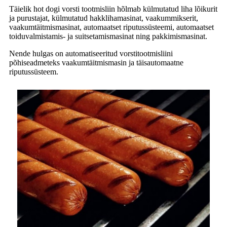
Täielik hot dogi vorsti tootmisliin hõlmab külmutatud liha lõikurit
ja purustajat, külmutatud hakklihamasinat, vaakummikserit,
vaakumtäitmismasinat, automaatset riputussüsteemi, automaatset
toiduvalmistamis- ja suitsetamismasinat ning pakkimismasinat.
Nende hulgas on automatiseeritud vorstitootmisliini
põhiseadmeteks vaakumtäitmismasin ja täisautomaatne
riputussüsteem.