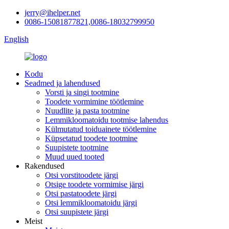
jerry@ihelper.net
0086-15081877821,0086-18032799950
English
Kodu
Seadmed ja lahendused
Vorsti ja singi tootmine
Toodete vormimine töötlemine
Nuudlite ja pasta tootmine
Lemmikloomatoidu tootmise lahendus
Külmutatud toiduainete töötlemine
Küpsetatud toodete tootmine
Suupistete tootmine
Muud uued tooted
Rakendused
Otsi vorstitoodete järgi
Otsige toodete vormimise järgi
Otsi pastatoodete järgi
Otsi lemmikloomatoidu järgi
Otsi suupistete järgi
Meist