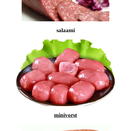
salaami
minivorst