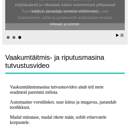
tööjõukadusid ja vähendada käsitsi sorteerimisest põhjustatud
kahju,
ja parandada tootmise efektiivsust.
Vaakumtäitmis- ja riputusmasina
tutvustusvideo
Vaakumtäitmismasina tutvustusvideo aitab teil meie
seadmeid paremini mõista.
Automaatne vorstilinker, suur kiirus ja mugavus, parandab
tootlikkust.
Madal müratase, madal rikete määr, sobib erinevatele
korpustele.