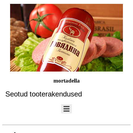
mortadella
Seotud tooterakendused
toode