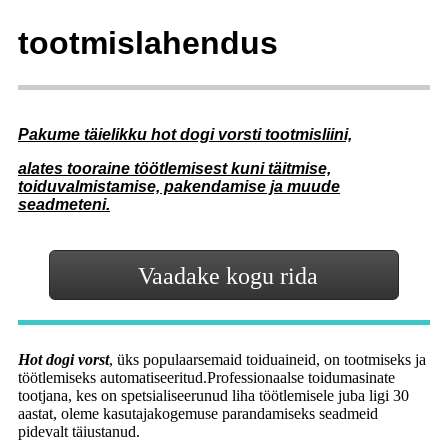
tootmislahendus
Pakume täielikku hot dogi vorsti tootmisliini,
alates tooraine töötlemisest kuni täitmise,
toiduvalmistamise, pakendamise ja muude
seadmeteni.
Vaadake kogu rida
Hot dogi vorst
, üks populaarsemaid toiduaineid, on tootmiseks ja
töötlemiseks automatiseeritud.Professionaalse toidumasinate
tootjana, kes on spetsialiseerunud liha töötlemisele juba ligi 30
aastat, oleme kasutajakogemuse parandamiseks seadmeid
pidevalt täiustanud.