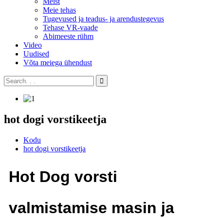
Meist
Meie tehas
Tugevused ja teadus- ja arendustegevus
Tehase VR-vaade
Abimeeste rühm
Video
Uudised
Võta meiega ühendust
hot dogi vorstikeetja
Kodu
hot dogi vorstikeetja
Hot Dog vorsti
valmistamise masin ja