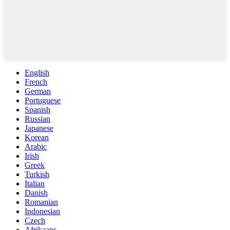
English
French
German
Portuguese
Spanish
Russian
Japanese
Korean
Arabic
Irish
Greek
Turkish
Italian
Danish
Romanian
Indonesian
Czech
Afrikaans
Swedish