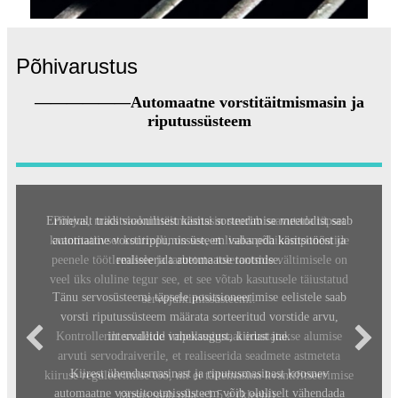
Põhivarustus
——————Automaatne vorstitäitmismasin ja
riputussüsteem
Erinevalt traditsioonilisest käsitsi sorteerimise meetodist saab
automaatne vorstirippumissüsteem vabaneda käsitsitööst ja
realiseerida automaatse tootmise.
Tänu servosüsteemi täpsele positsioneerimise eelistele saab
vorsti riputussüsteem määrata sorteeritud vorstide arvu,
intervallide vahekaugust, kiirust jne.
Kiirest ühendusmasinast ja riputusmasinast koosnev
automaatne vorstitootmissüsteem võib oluliselt vähendada