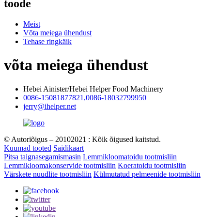
Meist
Võta meiega ühendust
Tehase ringkäik
võta meiega ühendust
Hebei Ainister/Hebei Helper Food Machinery
0086-15081877821,0086-18032799950
jerry@ihelper.net
© Autoriõigus – 20102021 : Kõik õigused kaitstud.
Kuumad tooted
Saidikaart
Pitsa taignasegamismasin
Lemmikloomatoidu tootmisliin
Lemmikloomakonservide tootmisliin
Koeratoidu tootmisliin
Värskete nuudlite tootmisliin
Külmutatud pelmeenide tootmisliin